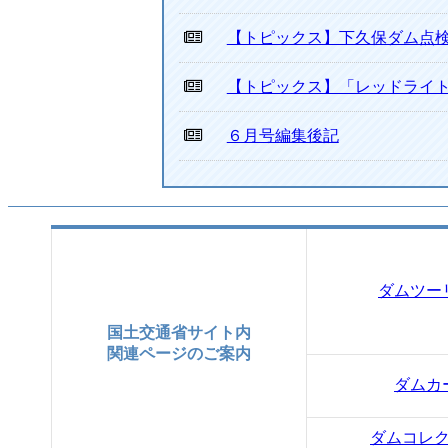
【トピックス】下久保ダム点検
【トピックス】「レッドライ
６月号編集後記
ダムツー
国土交通省サイト内
関連ページのご案内
ダムカ
ダムコレ