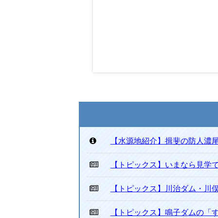
【水源地紹介】揖斐の防人濃
【トピックス】いまなら見学
【トピックス】川治ダム・川
【トピックス】鳴子ダムの「