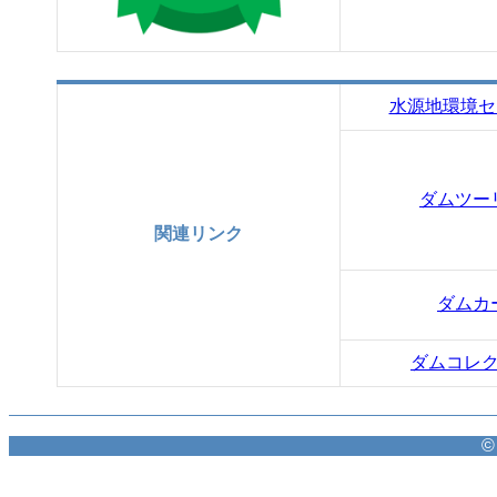
水源地環境セ
ダムツー
関連リンク
ダムカ
ダムコレ
©